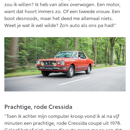
zou ik willen? Ik heb van alles overwogen. Een motor,
want dat hoort immers zo. Of een tweede vrouw. Een
boot desnoods, maar het deed me allemaal niets.
Weet je wat ik wél wilde? Zo’n auto als ons pa had!”
Prachtige, rode Cressida
“Toen ik achter mijn computer kroop vond ik al na vijf
minuten een prachtige, rode Cressida coupé uit 1978.
Geloof het of niet, maar die auto greep me zo aan dat