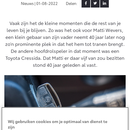
Aircoservice
Nieuws |
01-08-2022
Delen:
Vakantiecheck
Contact en route
Hybride zekerheidscontrole
Vaak zijn het de kleine momenten die de rest van je
Toyota handleidingen
leven bij je blijven. Zo was het ook voor Matti Wevers,
Toyota Service Documentatie (SIL)
een klein gebaar van zijn vader neemt 40 jaar later nog
zo’n prominente plek in dat het hem tot tranen brengt.
De andere hoofdrolspeler in dat moment was een
Schade & Garantie
Toyota Cressida. Dat Matti er daar vijf van zou bezitten
stond 40 jaar geleden al vast.
Toyota Pechhulp
Schade & Glasherstel
Toyota fabrieksgarantie
10 jaar Toyota garantie
10 jaar batterijgarantie
Wij gebruiken cookies om je optimaal van dienst te
Onderdelen & Accessoires
zijn