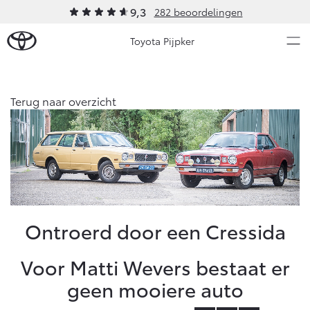
9,3
282 beoordelingen
Toyota Pijpker
Over Ons
Terug naar overzicht
Nieuws en Acties
Ons bedrijf
Ons bedrijf
Onderhoud
Onze medewekers
Vacatures
Service & Onderhoud
Werkplaatsafspraak maken
Ontroerd door een Cressida
Klantbeoordelingen
Contact en Route
Werkplaatsafspraak
Voor Matti Wevers bestaat er
Contact en Route
Onderhoud op Maat
geen mooiere auto
APK
Schade melden