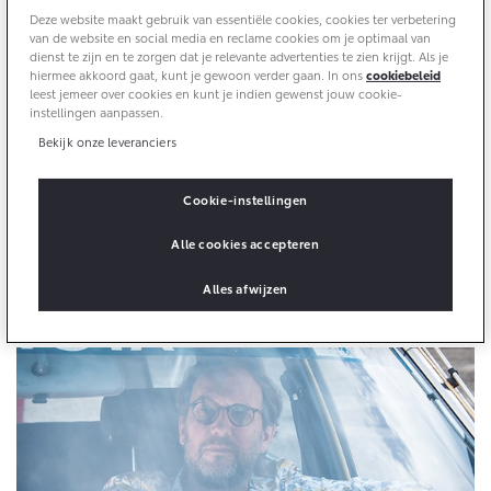
Deze website maakt gebruik van essentiële cookies, cookies ter verbetering
Onderdelen
van de website en social media en reclame cookies om je optimaal van
Ik moest rijden
dienst te zijn en te zorgen dat je relevante advertenties te zien krijgt. Als je
Accessoires
hiermee akkoord gaat, kunt je gewoon verder gaan. In ons
cookiebeleid
“Het grijpt me, nog altijd”, zegt de 57-jarige Matti
Banden
leest jemeer over cookies en kunt je indien gewenst jouw cookie-
instellingen aanpassen.
Wevers als hij terugdenkt aan het moment dat hem zijn
leven lang bij zou blijven. Hij ziet het nog voor zich,
Bekijk onze leveranciers
hoe zijn vader, zonder wat te zeggen, zijn hand
Connected
uitstrekt en hem de sleutels van zijn lichtblauwe Toyota
Cookie-instellingen
Cressida Stationwagon geeft. “Ik had net mijn rijbewijs
Connected Services
Alle cookies accepteren
gehaald”, zegt Matti, “ik kreeg geen preek, geen
MyToyota login
waarschuwingen, alleen de sleutels. De impliciete
MyToyota App
Alles afwijzen
boodschap was duidelijk: ik moest rijden.”
Abonnementen
Multimedia
Connected check
Navigatie updates