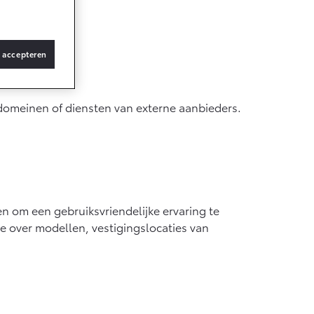
jpker.
s accepteren
019/882.
b domeinen of diensten van externe aanbieders.
en om een gebruiksvriendelijke ervaring te
e over modellen, vestigingslocaties van