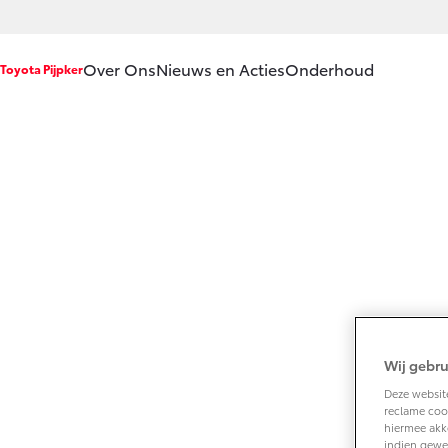
Over Ons
Nieuws en Acties
Onderhoud
Toyota Pijpker
Ons bedrijf
Service & Onder
Ons bedrijf
Werkplaatsafspr
Onze
Onderhoud op M
medewekers
APK
Vacatures
Aircoservice
Klantbeoordelingen
Vakantiecheck
Contact en
Hybride zekerhei
Route
Wij gebru
Toyota handleidi
Deze website
reclame cook
Toyota Service D
hiermee akk
(SIL)
indien gewe