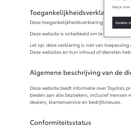
Bekijk onze 
Toegankelijkheidsverklaring
Connected
Deze toegankelijkheidsverklaring is van toepa
Cookie-i
Connected Servic
Deze website is ontwikkeld om te voldoen aan
MyToyota login
Let op: deze verklaring is niet van toepassin
MyToyota App
Deze websites en hun inhoud of diensten hebb
Abonnementen
Multimedia
Algemene beschrijving van de di
Connected check
Deze website biedt informatie over Toyota’s p
Navigatie update
bieden aan alle bezoekers, inclusief mensen 
dealers, klantenservice en bedrijfsnieuws.
Conformiteitsstatus