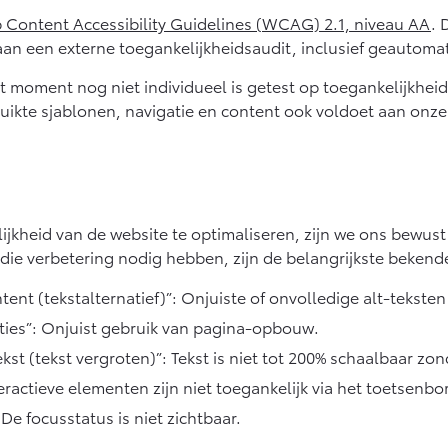
Content Accessibility Guidelines (WCAG) 2.1, niveau AA
. 
an een externe toegankelijkheidsaudit, inclusief geautoma
t moment nog niet individueel is getest op toegankelijkhei
uikte sjablonen, navigatie en content ook voldoet aan onz
kheid van de website te optimaliseren, zijn we ons bewus
die verbetering nodig hebben, zijn de belangrijkste beken
ent (tekstalternatief)”: Onjuiste of onvolledige alt-teksten
aties”: Onjuist gebruik van pagina-opbouw.
t (tekst vergroten)”: Tekst is niet tot 200% schaalbaar zond
ractieve elementen zijn niet toegankelijk via het toetsenbo
De focusstatus is niet zichtbaar.