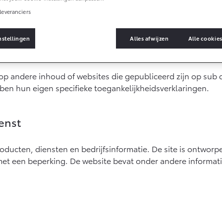
leveranciers
ssing op de website van Louwman & Parqui B.V. en Toyota Pi
nstellingen
Alles afwijzen
Alle cookie
es
 de Europese Toegankelijkheidswet (EAA) oftewel richtlijn 2
g op andere inhoud of websites die gepubliceerd zijn op su
en hun eigen specifieke toegankelijkheidsverklaringen.
enst
roducten, diensten en bedrijfsinformatie. De site is ontworp
s
met een beperking. De website bevat onder andere informati