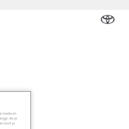
Schade melden
en & Accessoires
Werkplaatsafspraak
len
maken
res
Contact en route
al media en
ijgt. Als je
en kunt je