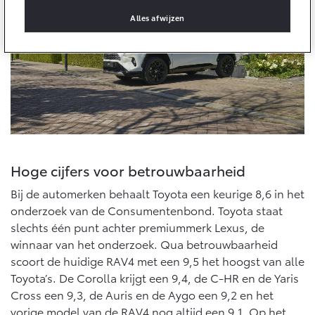
Alles afwijzen
Onderdelen
Accessoires
Banden
Connected
Connected Services
MyToyota login
Hoge cijfers voor betrouwbaarheid
MyToyota App
Bij de automerken behaalt Toyota een keurige 8,6 in het
Abonnementen
onderzoek van de Consumentenbond. Toyota staat
slechts één punt achter premiummerk Lexus, de
Multimedia
winnaar van het onderzoek. Qua betrouwbaarheid
Connected check
scoort de huidige RAV4 met een 9,5 het hoogst van alle
Navigatie updates
Toyota’s. De Corolla krijgt een 9,4, de C-HR en de Yaris
Cross een 9,3, de Auris en de Aygo een 9,2 en het
vorige model van de RAV4 nog altijd een 9,1. Op het